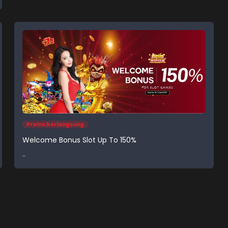
Promo berlangsung
Welcome Bonus Slot Up To 150%
-