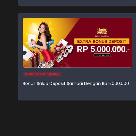
Promo berlangsung
Bonus Saldo Deposit Sampai Dengan Rp 5.000.000
-