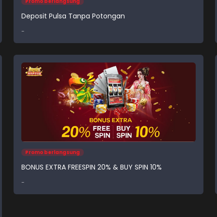
Promo berlangsung
Deposit Pulsa Tanpa Potongan
-
Promo berlangsung
BONUS EXTRA FREESPIN 20% & BUY SPIN 10%
-