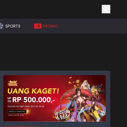
SPORTS
PROMO