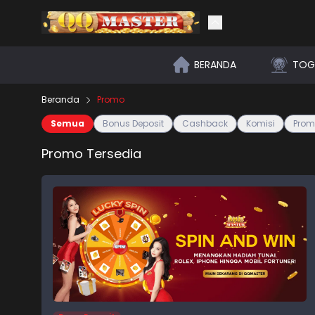
BERANDA
TOG
Beranda
Promo
Semua
Bonus Deposit
Cashback
Komisi
Prom
Promo Tersedia